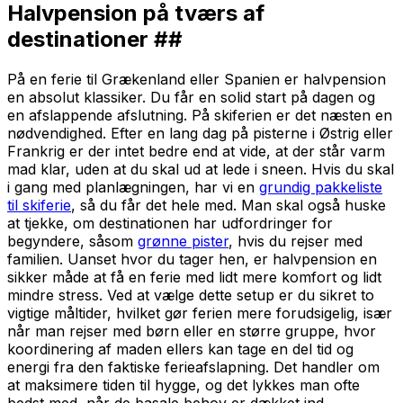
Halvpension på tværs af
destinationer ##
På en ferie til Grækenland eller Spanien er halvpension
en absolut klassiker. Du får en solid start på dagen og
en afslappende afslutning. På skiferien er det næsten en
nødvendighed. Efter en lang dag på pisterne i Østrig eller
Frankrig er der intet bedre end at vide, at der står varm
mad klar, uden at du skal ud at lede i sneen. Hvis du skal
i gang med planlægningen, har vi en
grundig pakkeliste
til skiferie
, så du får det hele med. Man skal også huske
at tjekke, om destinationen har udfordringer for
begyndere, såsom
grønne pister
, hvis du rejser med
familien. Uanset hvor du tager hen, er halvpension en
sikker måde at få en ferie med lidt mere komfort og lidt
mindre stress. Ved at vælge dette setup er du sikret to
vigtige måltider, hvilket gør ferien mere forudsigelig, især
når man rejser med børn eller en større gruppe, hvor
koordinering af maden ellers kan tage en del tid og
energi fra den faktiske ferieafslapning. Det handler om
at maksimere tiden til hygge, og det lykkes man ofte