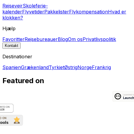
Rejsevejr
Skoleferie-
kalender
Flyvetider
Pakkelister
Flykompensation
Hvad er
klokken?
Hjælp
Favoritter
Rejsebureauer
Blog
Om os
Privatlivspolitik
Kontakt
Destinationer
Spanien
Grækenland
Tyrkiet
Østrig
Norge
Frankrig
Featured on