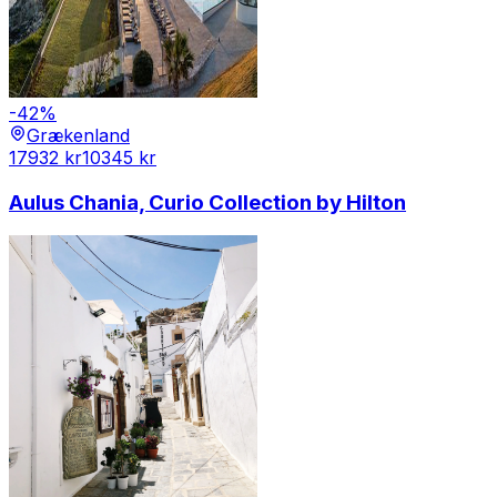
-
42
%
Grækenland
17932
kr
10345
kr
Aulus Chania, Curio Collection by Hilton