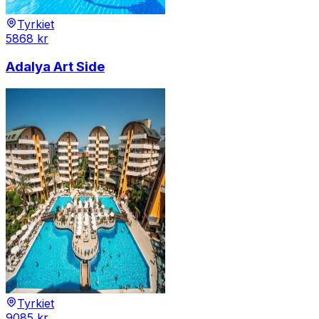
Tyrkiet
5868
kr
Adalya Art Side
Tyrkiet
9085
kr