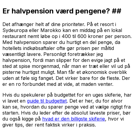
Er halvpension værd pengene? ##
Det afhænger helt af dine prioriteter. På et resort i
Sydeuropa eller Marokko kan en middag på en lokal
restaurant nemt løbe op i 400 til 600 kroner per person.
Med halvpension sparer du hurtigt en del penge, da
hotellets indkøbsaftaler ofte gør prisen per måltid
væsentligt lavere. Personligt foretrækker jeg
halvpension, fordi man slipper for den evige jagt på et
sted at spise morgenmad, når man er træt eller vil ud på
pisterne hurtigst muligt. Man får et økonomisk overblik
uden at føle sig fanget. Det virker bare for de fleste. Der
er en ro forbundet med at vide, at maden venter.
Hvis du spekulerer på budgettet for en uges skiferie, har
vi lavet en
guide til budgettet
. Det er her, du for alvor
kan se, hvordan du sparer penge ved at vælge rigtigt fra
starten. Hvis du leder efter de absolut laveste priser, bør
du også kigge på
hvad er den billigste skiferie
, hvor vi
giver tips, der rent faktisk virker i praksis.