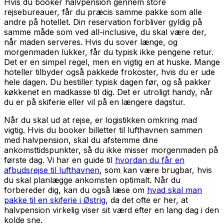
Hvis du booker halvpension gennem store
rejsebureauer, får du præcis samme pakke som alle
andre på hotellet. Din reservation forbliver gyldig på
samme måde som ved all-inclusive, du skal være der,
når maden serveres. Hvis du sover længe, og
morgenmaden lukker, får du typisk ikke pengene retur.
Det er en simpel regel, men en vigtig en at huske. Mange
hoteller tilbyder også pakkede frokoster, hvis du er ude
hele dagen. Du bestiller typisk dagen før, og så pakker
køkkenet en madkasse til dig. Det er utroligt handy, når
du er på skiferie eller vil på en længere dagstur.
Når du skal ud at rejse, er logistikken omkring mad
vigtig. Hvis du booker billetter til lufthavnen sammen
med halvpension, skal du afstemme dine
ankomsttidspunkter, så du ikke misser morgenmaden på
første dag. Vi har en guide til
hvordan du får en
afbudsrejse til lufthavnen
, som kan være brugbar, hvis
du skal planlægge ankomsten optimalt. Når du
forbereder dig, kan du også læse om
hvad skal man
pakke til en skiferie i Østrig
, da det ofte er her, at
halvpension virkelig viser sit værd efter en lang dag i den
kolde sne.