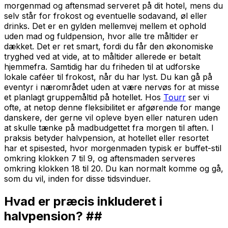
morgenmad og aftensmad serveret på dit hotel, mens du
selv står for frokost og eventuelle sodavand, øl eller
drinks. Det er en gylden mellemvej mellem et ophold
uden mad og fuldpension, hvor alle tre måltider er
dækket. Det er ret smart, fordi du får den økonomiske
tryghed ved at vide, at to måltider allerede er betalt
hjemmefra. Samtidig har du friheden til at udforske
lokale caféer til frokost, når du har lyst. Du kan gå på
eventyr i nærområdet uden at være nervøs for at misse
et planlagt gruppemåltid på hotellet. Hos
Tourr
ser vi
ofte, at netop denne fleksibilitet er afgørende for mange
danskere, der gerne vil opleve byen eller naturen uden
at skulle tænke på madbudgettet fra morgen til aften. I
praksis betyder halvpension, at hotellet eller resortet
har et spisested, hvor morgenmaden typisk er buffet-stil
omkring klokken 7 til 9, og aftensmaden serveres
omkring klokken 18 til 20. Du kan normalt komme og gå,
som du vil, inden for disse tidsvinduer.
Hvad er præcis inkluderet i
halvpension? ##