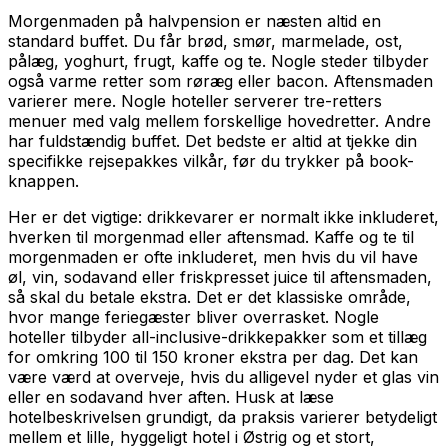
Morgenmaden på halvpension er næsten altid en
standard buffet. Du får brød, smør, marmelade, ost,
pålæg, yoghurt, frugt, kaffe og te. Nogle steder tilbyder
også varme retter som røræg eller bacon. Aftensmaden
varierer mere. Nogle hoteller serverer tre-retters
menuer med valg mellem forskellige hovedretter. Andre
har fuldstændig buffet. Det bedste er altid at tjekke din
specifikke rejsepakkes vilkår, før du trykker på book-
knappen.
Her er det vigtige: drikkevarer er normalt ikke inkluderet,
hverken til morgenmad eller aftensmad. Kaffe og te til
morgenmaden er ofte inkluderet, men hvis du vil have
øl, vin, sodavand eller friskpresset juice til aftensmaden,
så skal du betale ekstra. Det er det klassiske område,
hvor mange feriegæster bliver overrasket. Nogle
hoteller tilbyder all-inclusive-drikkepakker som et tillæg
for omkring 100 til 150 kroner ekstra per dag. Det kan
være værd at overveje, hvis du alligevel nyder et glas vin
eller en sodavand hver aften. Husk at læse
hotelbeskrivelsen grundigt, da praksis varierer betydeligt
mellem et lille, hyggeligt hotel i Østrig og et stort,