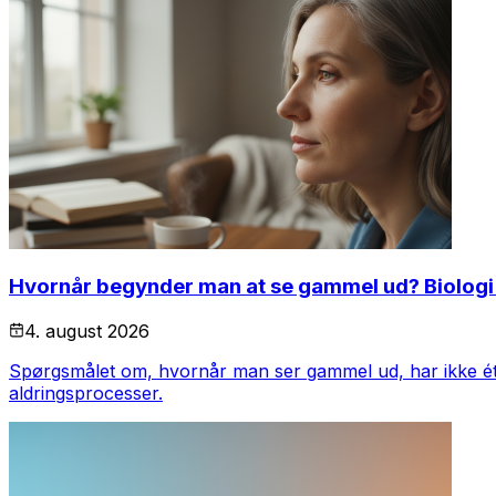
Hvornår begynder man at se gammel ud? Biologi
4. august 2026
Spørgsmålet om, hvornår man ser gammel ud, har ikke ét enty
aldringsprocesser.