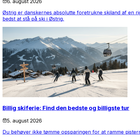
6. august 2026
Østrig er danskernes absolutte foretrukne skiland af en r
bedst at stå på ski i Østrig.
Billig skiferie: Find den bedste og billigste tur
5. august 2026
Du behøver ikke tømme opsparingen for at ramme pisterne. V