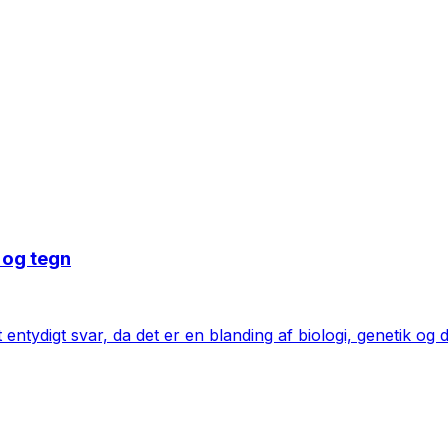
 og tegn
digt svar, da det er en blanding af biologi, genetik og din 