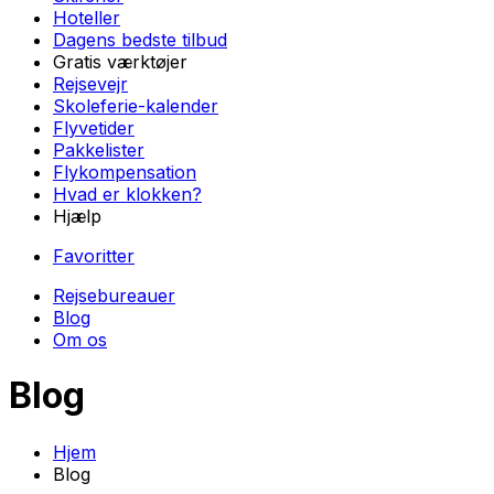
Hoteller
Dagens bedste tilbud
Gratis værktøjer
Rejsevejr
Skoleferie-kalender
Flyvetider
Pakkelister
Flykompensation
Hvad er klokken?
Hjælp
Favoritter
Rejsebureauer
Blog
Om os
Blog
Hjem
Blog