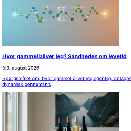
Hvor gammel bliver jeg? Sandheden om levetid
3. august 2026
Spørgsmålet om, hvor gammel bliver jeg egentlig, optager 
dynamisk gennemsnit.