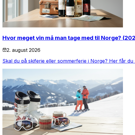
Hvor meget vin må man tage med til Norge? (20
2. august 2026
Skal du på skiferie eller sommerferie i Norge? Her får d