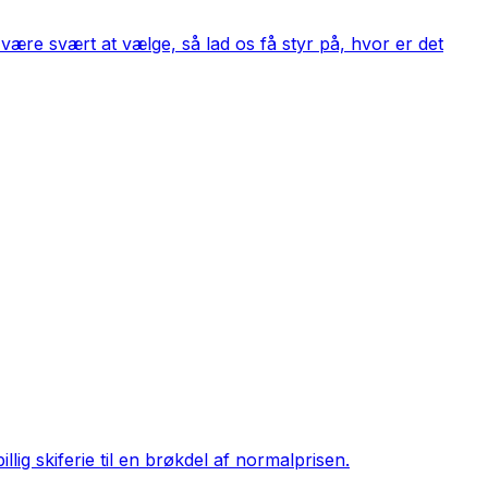
være svært at vælge, så lad os få styr på, hvor er det
ig skiferie til en brøkdel af normalprisen.