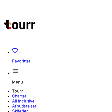
Favoritter
Menu
Tourr
Charter
All inclusive
Afbudsrejser
Skiferier