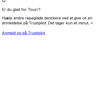
Er du glad for Tourr?
Hjælp andre rejseglade danskere ved at give os en
anmeldelse på Trustpilot. Det tager kun et minut. ⭐
Anmeld os på Trustpilot