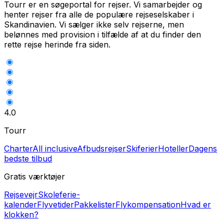
Tourr er en søgeportal for rejser. Vi samarbejder og
henter rejser fra alle de populære rejseselskaber i
Skandinavien. Vi sælger ikke selv rejserne, men
belønnes med provision i tilfælde af at du finder den
rette rejse herinde fra siden.
4.0
Tourr
Charter
All inclusive
Afbudsrejser
Skiferier
Hoteller
Dagens
bedste tilbud
Gratis værktøjer
Rejsevejr
Skoleferie-
kalender
Flyvetider
Pakkelister
Flykompensation
Hvad er
klokken?