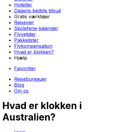
Hoteller
Dagens bedste tilbud
Gratis værktøjer
Rejsevejr
Skoleferie-kalender
Flyvetider
Pakkelister
Flykompensation
Hvad er klokken?
Hjælp
Favoritter
Rejsebureauer
Blog
Om os
Hvad er klokken
i
Australien
?