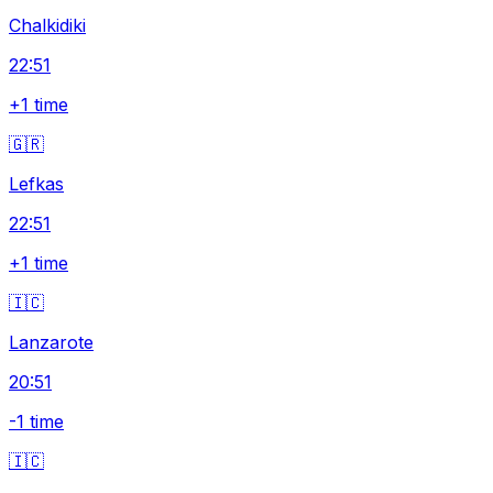
Chalkidiki
22:51
+1 time
🇬🇷
Lefkas
22:51
+1 time
🇮🇨
Lanzarote
20:51
-1 time
🇮🇨