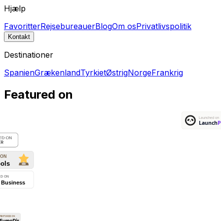
Hjælp
Favoritter
Rejsebureauer
Blog
Om os
Privatlivspolitik
Kontakt
Destinationer
Spanien
Grækenland
Tyrkiet
Østrig
Norge
Frankrig
Featured on