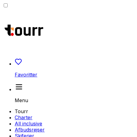
Favoritter
Menu
Tourr
Charter
All inclusive
Afbudsrejser
Skiferier