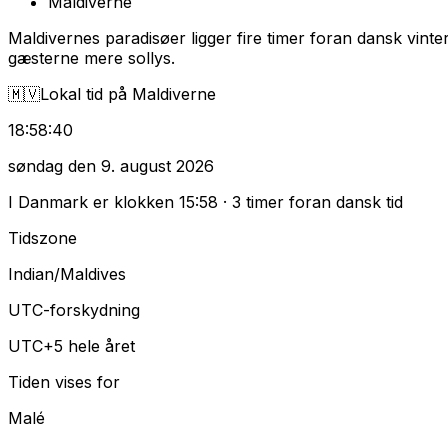
Maldiverne
Maldivernes paradisøer ligger fire timer foran dansk vint
gæsterne mere sollys.
🇲🇻
Lokal tid på Maldiverne
18
:
58
:
41
søndag den 9. august 2026
I Danmark er klokken
15
:
58
·
3 timer foran dansk tid
Tidszone
Indian/Maldives
UTC-forskydning
UTC+5 hele året
Tiden vises for
Malé