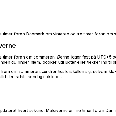
fire timer foran Danmark om vinteren og tre timer foran om
verne
re timer foran om sommeren. Øerne ligger fast på UTC+5 o
 inden du ringer hjem, booker udflugter eller tjekker ind til dit
 frem om sommeren, ændrer tidsforskellen sig, selvom klokke
ltid den sidste søndag i oktober.
u, opdateret hvert sekund. Maldiverne er fire timer foran 