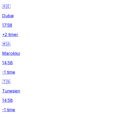
🇦🇪
Dubai
17:58
+2 timer
🇲🇦
Marokko
14:58
-1 time
🇹🇳
Tunesien
14:58
-1 time