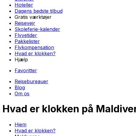
Hoteller
Dagens bedste tilbud
Gratis værktøjer
Rejsevejr
Skoleferie-kalender
Flyvetider
Pakkelister
Flykompensation
Hvad er klokken?
Hjælp
Favoritter
Rejsebureauer
Blog
Om os
Hvad er klokken
på Maldive
Hjem
Hvad er klokken?