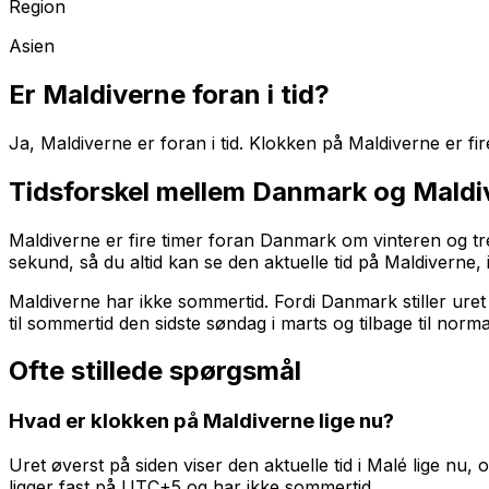
Region
Asien
Er
Maldiverne
foran i tid?
Ja, Maldiverne er foran i tid. Klokken på Maldiverne er 
Tidsforskel mellem Danmark og
Maldi
Maldiverne er fire timer foran Danmark om vinteren og t
sekund, så du altid kan se den aktuelle tid
på Maldiverne
,
Maldiverne har ikke sommertid. Fordi Danmark stiller uret
til sommertid den sidste søndag i marts og tilbage til norma
Ofte stillede spørgsmål
Hvad er klokken på Maldiverne lige nu?
Uret øverst på siden viser den aktuelle tid i Malé lige n
ligger fast på UTC+5 og har ikke sommertid.