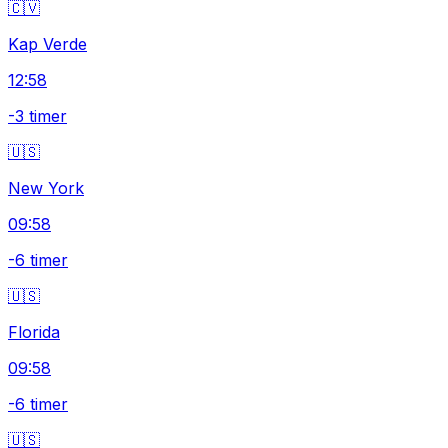
🇨🇻
Kap Verde
12:58
-3 timer
🇺🇸
New York
09:58
-6 timer
🇺🇸
Florida
09:58
-6 timer
🇺🇸