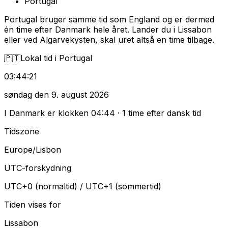
Portugal
Portugal bruger samme tid som England og er dermed
én time efter Danmark hele året. Lander du i Lissabon
eller ved Algarvekysten, skal uret altså en time tilbage.
🇵🇹
Lokal tid i Portugal
03
:
44
:
22
søndag den 9. august 2026
I Danmark er klokken
04
:
44
·
1 time efter dansk tid
Tidszone
Europe/Lisbon
UTC-forskydning
UTC+0 (normaltid) / UTC+1 (sommertid)
Tiden vises for
Lissabon