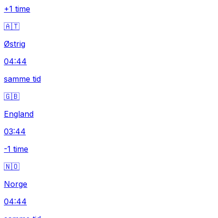
+1 time
🇦🇹
Østrig
04:44
samme tid
🇬🇧
England
03:44
-1 time
🇳🇴
Norge
04:44