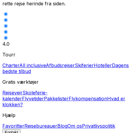
rette rejse herinde fra siden.
4.0
Tourr
Charter
All inclusive
Afbudsrejser
Skiferier
Hoteller
Dagens
bedste tilbud
Gratis værktøjer
Rejsevejr
Skoleferie-
kalender
Flyvetider
Pakkelister
Flykompensation
Hvad er
klokken?
Hjælp
Favoritter
Rejsebureauer
Blog
Om os
Privatlivspolitik
Kontakt