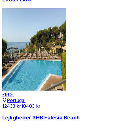
-
16
%
Portugal
12433
kr
10403
kr
Lejligheder 3HB Falesia Beach