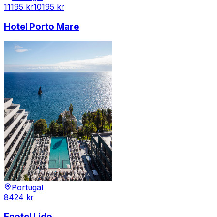
11195
kr
10195
kr
Hotel Porto Mare
Portugal
8424
kr
Enotel Lido