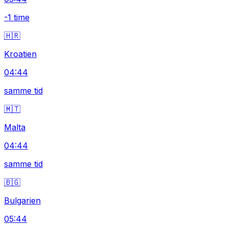
-1 time
🇭🇷
Kroatien
04:44
samme tid
🇲🇹
Malta
04:44
samme tid
🇧🇬
Bulgarien
05:44